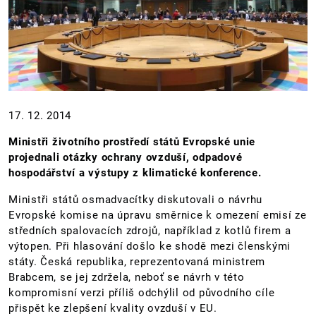
17. 12. 2014
Ministři životního prostředí států Evropské unie
projednali otázky ochrany ovzduší, odpadové
hospodářství a výstupy z klimatické konference.
Ministři států osmadvacítky diskutovali o návrhu
Evropské komise na úpravu směrnice k omezení emisí ze
středních spalovacích zdrojů, například z kotlů firem a
výtopen. Při hlasování došlo ke shodě mezi členskými
státy. Česká republika, reprezentovaná ministrem
Brabcem, se jej zdržela, neboť se návrh v této
kompromisní verzi příliš odchýlil od původního cíle
přispět ke zlepšení kvality ovzduší v EU.