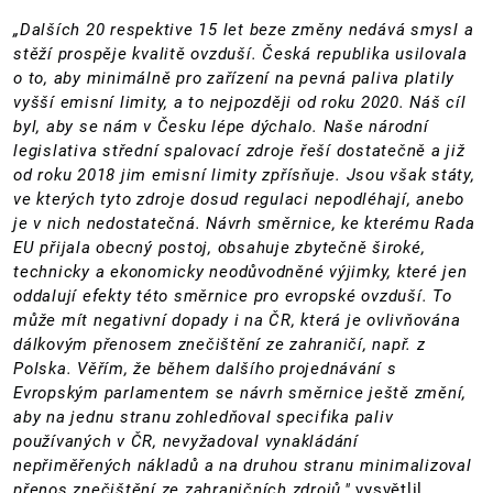
„Dalších 20 respektive 15 let beze změny nedává smysl a
stěží prospěje kvalitě ovzduší. Česká republika usilovala
o to, aby minimálně pro zařízení na pevná paliva platily
vyšší emisní limity, a to nejpozději od roku 2020. Náš cíl
byl, aby se nám v Česku lépe dýchalo. Naše národní
legislativa střední spalovací zdroje řeší dostatečně a již
od roku 2018 jim emisní limity zpřísňuje. Jsou však státy,
ve kterých tyto zdroje dosud regulaci nepodléhají, anebo
je v nich nedostatečná. Návrh směrnice, ke kterému Rada
EU přijala obecný postoj, obsahuje zbytečně široké,
technicky a ekonomicky neodůvodněné výjimky, které jen
oddalují efekty této směrnice pro evropské ovzduší. To
může mít negativní dopady i na ČR, která je ovlivňována
dálkovým přenosem znečištění ze zahraničí, např. z
Polska. Věřím, že během dalšího projednávání s
Evropským parlamentem se návrh směrnice ještě změní,
aby na jednu stranu zohledňoval specifika paliv
používaných v ČR, nevyžadoval vynakládání
nepřiměřených nákladů a na druhou stranu minimalizoval
přenos znečištění ze zahraničních zdrojů,"
vysvětlil