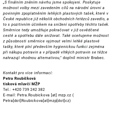
„S finálním zněním návrhu jsme spokojeni. Poskytuje
možnost volby mezi zavedením cílů na národní úrovni a
povinným zpoplatněním lehkých plastových tašek, které v
České republice již několik obchodních řetězců zavedlo, a
to s pozitivním účinkem na snížení spotřeby těchto tašek.
Směrnice tedy umožňuje pokračovat v již osvědčené
cestě a spotřebu dále snižovat. Také oceňujeme možnost
z působnosti směrnice vyjmout velmi lehké plastové
tašky, které plní především hygienickou funkci zejména
při nákupu potravin a v případě vlhkých potravin se těžce
nahrazují vhodnou alternativou,"
doplnil ministr Brabec.
Kontakt pro více informací:
Petra Roubíčková
tisková mluvčí MŽP
Tel.: +420 739 242 382
E-mail:
Petra.Roubickova
[at]
mzp.cz
(
Petra[dot]Roubickova[at]mzp[dot]cz)