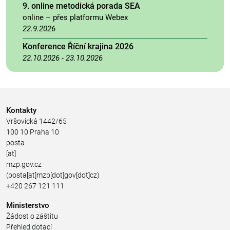
9. online metodická porada SEA
online – přes platformu Webex
22.9.2026
Konference Říční krajina 2026
22.10.2026
-
23.10.2026
Kontakty
Vršovická 1442/65
100 10 Praha 10
posta
[at]
mzp.gov.cz
(posta[at]mzp[dot]gov[dot]cz)
+420 267 121 111
Ministerstvo
Žádost o záštitu
Přehled dotací