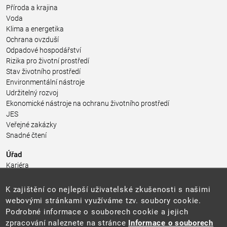
Příroda a krajina
Voda
Klima a energetika
Ochrana ovzduší
Odpadové hospodářství
Rizika pro životní prostředí
Stav životního prostředí
Environmentální nástroje
Udržitelný rozvoj
Ekonomické nástroje na ochranu životního prostředí
JES
Veřejné zakázky
Snadné čtení
Úřad
Kariéra
Úřední deska
Pro média a veřejnost
K zajištění co nejlepší uživatelské zkušenosti s našimi
Povinně zveřejňované informace
webovými stránkami využíváme tzv. soubory cookie.
Kontakty
Podrobné informace o souborech cookie a jejich
Přistupnost budovy úřadu MŽP
(PDF, 204 kB)
zpracování naleznete na stránce
Informace o souborech