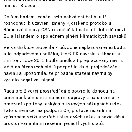
ministr Brabec.
Dalším bodem jednání bylo schválení balíčku tří
rozhodnutí k uzavření změny Kjótského protokolu
Rámcové úmluvy OSN o změně klimatu a k dohodě mezi
EU a Islandem o společném plnění klimatických závazků.
Velká diskuze proběhla k původně neplánovanému bodu,
a to odpadovému balíčku, který EK navrhla stáhnout s
tím, že v roce 2015 hodlá předložit přepracovaný návrh.
Většina členských států podpořila další projednávání
návrhu a upozornila, že případné stažení návrhu by
vyslalo negativní signál.
Rada pro životní prostředí dále potvrdila dohodu na
směrnici k emisím z námořní dopravy a na směrnici k
omezení spotřeby lehkých plastových nákupních tašek.
Tato směrnice má podporu ČR, protože razantním
způsobem sníží spotřebu plastových tašek a navíc dává
prostor variantním řešením jednotlivých států.