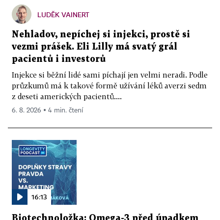
LUDĚK VAINERT
Nehladov, nepíchej si injekci, prostě si
vezmi prášek. Eli Lilly má svatý grál
pacientů i investorů
Injekce si běžní lidé sami píchají jen velmi neradi. Podle
průzkumů má k takové formě užívání léků averzi sedm
z deseti amerických pacientů....
6. 8. 2026 ▪ 4 min. čtení
16:13
Biotechnoložka: Omega-3 před úpadkem