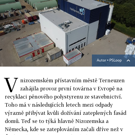
Autor ▪
PSLoop
V
nizozemském přístavním městě Terneuzen
zahájila provoz první továrna v Evropě na
recyklaci pěnového polystyrenu ze stavebnictví.
Toho má v následujících letech mezi odpady
výrazně přibývat kvůli dožívání zateplených fasád
domů. Teď se to týká hlavně Nizozemska a
Německa, kde se zateplováním začali dříve než v