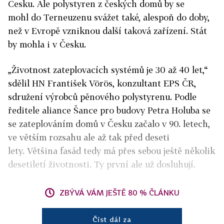
Česku. Ale polystyren z českých domů by se
mohl do Terneuzenu svážet také, alespoň do doby,
než v Evropě vzniknou další taková zařízení. Stát
by mohla i v Česku.
„Životnost zateplovacích systémů je 30 až 40 let,“
sdělil HN František Vörös, konzultant EPS ČR,
sdružení výrobců pěnového polystyrenu. Podle
ředitele aliance Šance pro budovy Petra Holuba se
se zateplováním domů v Česku začalo v 90. letech,
ve větším rozsahu ale až tak před deseti
lety. Většina fasád tedy má přes sebou ještě několik
desetiletí životnosti. Ty první ale už dosluhují.
ZBÝVÁ VÁM JEŠTĚ 80 % ČLÁNKU
Číst dál za